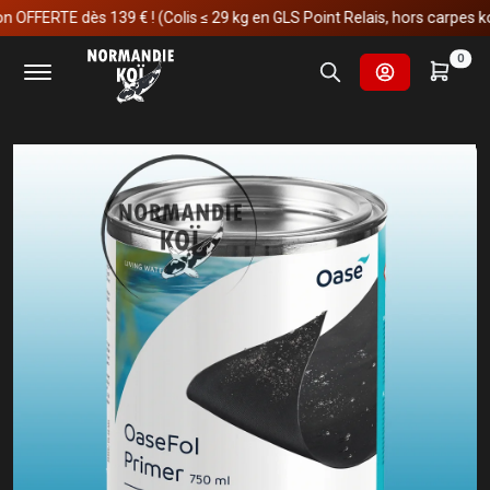
ERTE dès 139 € ! (Colis ≤ 29 kg en GLS Point Relais, hors carpes koï)
Accueil
Fournitures et technologies pour les bassins
0
Etanchéités et constructions
Accessoires de collage
OaseFol Primer 0,75 l