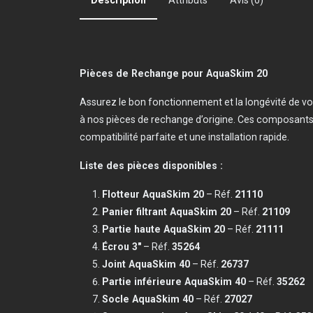
Description
Attributs
Avis (0)
Pièces de Rechange pour AquaSkim 20
Assurez le bon fonctionnement et la longévité de v
à nos pièces de rechange d’origine. Ces composants
compatibilité parfaite et une installation rapide.
Liste des pièces disponibles :
Flotteur AquaSkim 20
– Réf.
21110
Panier filtrant AquaSkim 20
– Réf.
21109
Partie haute AquaSkim 20
– Réf.
21111
Écrou 3"
– Réf.
35264
Joint AquaSkim 40
– Réf.
26737
Partie inférieure AquaSkim 40
– Réf.
35262
Socle AquaSkim 40
– Réf.
27027