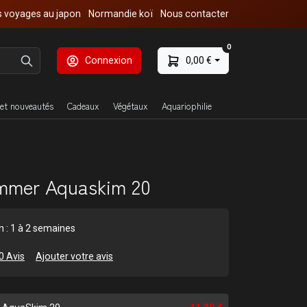
 voyages au japon
Normandie koï
Nous contacter
0
Connexion
0,00 €
et nouveautés
Cadeaux
Végétaux
Aquariophilie
mmer Aquaskim 20
on : 1 à 2 semaines
0 Avis
Ajouter votre avis