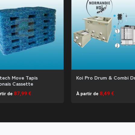
ytech Move Tapis
Koi Pro Drum & Combi D
onais Cassette
87,99 €
8,49 €
rtir de
À partir de