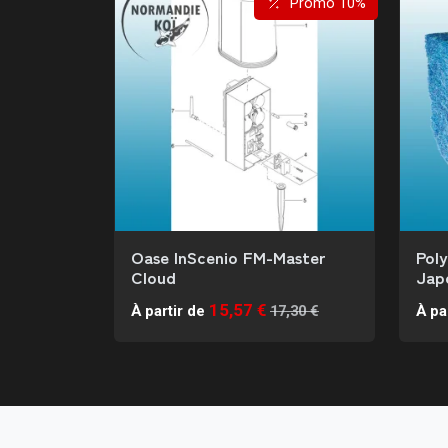
Promo 10%
Oase InScenio FM-Master
Pol
Cloud
Jap
15,57 €
À partir de
17,30 €
À pa