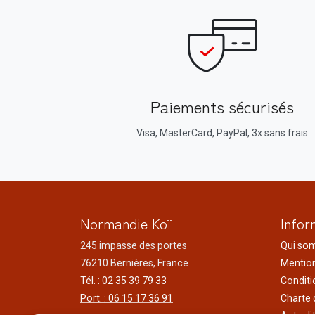
Paiements sécurisés
Visa, MasterCard, PayPal, 3x sans frais
Normandie Koï
Infor
245 impasse des portes
Qui so
76210 Bernières, France
Mention
Tél. : 02 35 39 79 33
Conditi
Port. : 06 15 17 36 91
Charte 