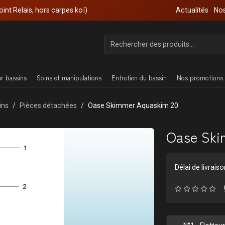
oint Relais, hors carpes koï)
Actualités
Nos
ur bassins
Soins et manipulations
Entretien du bassin
Nos promotions 
ins
Pièces détachées
Oase Skimmer Aquaskim 20
Oase Ski
Délai de livrais