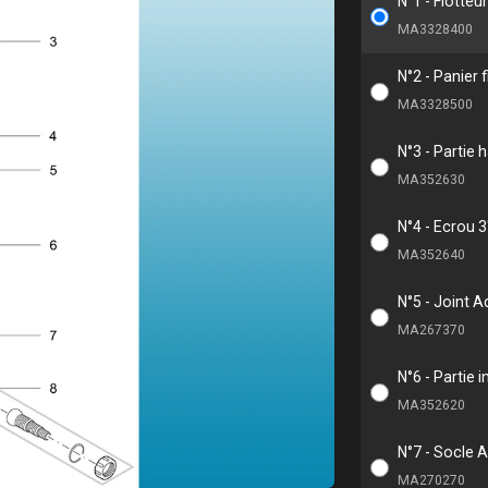
N°1 - Flotte
MA3328400
N°2 - Panier 
MA3328500
N°3 - Partie
MA352630
N°4 - Ecrou 3
MA352640
N°5 - Joint 
MA267370
N°6 - Partie
MA352620
N°7 - Socle 
MA270270