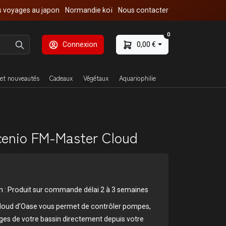
 voyages au japon
Normandie koï
Nous contacter
0
Connexion
0,00 €
et nouveautés
Cadeaux
Végétaux
Aquariophilie
cenio FM-Master Cloud
son : Produit sur commande délai 2 à 3 semaines
loud d’Oase vous permet de contrôler pompes,
rages de votre bassin directement depuis votre