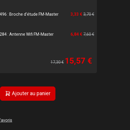
4496 : Broche d’étude FM-Master
3,33 €
3,70 €
0284 : Antenne Wifi FM-Master
6,84 €
7,60 €
15,57 €
17,30 €
Ajouter au panier
favoris