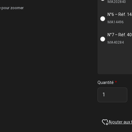
MA202840
ge pour zoomer
N°6 – Réf. 1
MA14496
N°7 – Réf. 4
MA40284
Quantité
Ajouter aux 