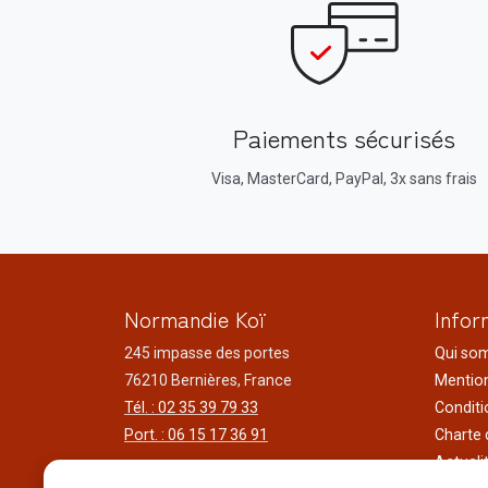
Paiements sécurisés
Visa, MasterCard, PayPal, 3x sans frais
Normandie Koï
Infor
245 impasse des portes
Qui so
76210 Bernières, France
Mention
Tél. : 02 35 39 79 33
Conditi
Port. : 06 15 17 36 91
Charte 
Actuali
Horaires d'ouverture