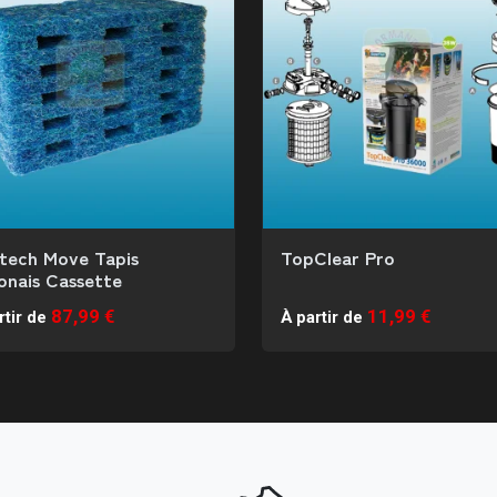
ytech Move Tapis
TopClear Pro
onais Cassette
87,99 €
11,99 €
rtir de
À partir de