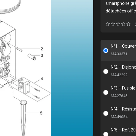
smartphone grâ
détachées offici
N°1 – Couve
MA33371
N°2 – Disjonc
MA42292
N°3 – Fusibl
MA27645
N°4 – Résista
MA49084
N°5 – Réf. 20