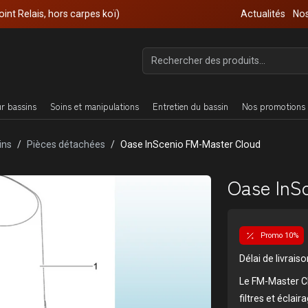
oint Relais, hors carpes koï)
Actualités
Nos
ur bassins
Soins et manipulations
Entretien du bassin
Nos promotions 
ins
Pièces détachées
Oase InScenio FM-Master Cloud
Oase InS
Promo 10%
Délai de livrai
Le FM-Master C
filtres et éclai