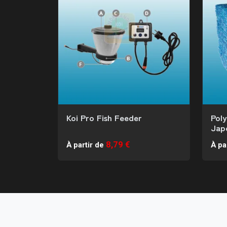
Koi Pro Fish Feeder
Pol
Jap
8,79 €
À partir de
À pa