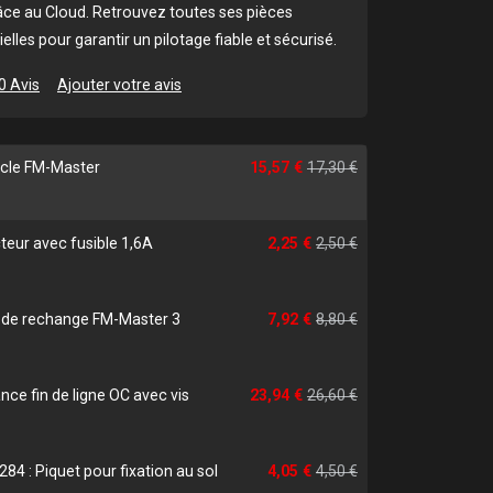
ce au Cloud. Retrouvez toutes ses pièces
elles pour garantir un pilotage fiable et sécurisé.
0 Avis
Ajouter votre avis
rcle FM-Master
15,57 €
17,30 €
teur avec fusible 1,6A
2,25 €
2,50 €
e de rechange FM-Master 3
7,92 €
8,80 €
nce fin de ligne OC avec vis
23,94 €
26,60 €
284 : Piquet pour fixation au sol
4,05 €
4,50 €