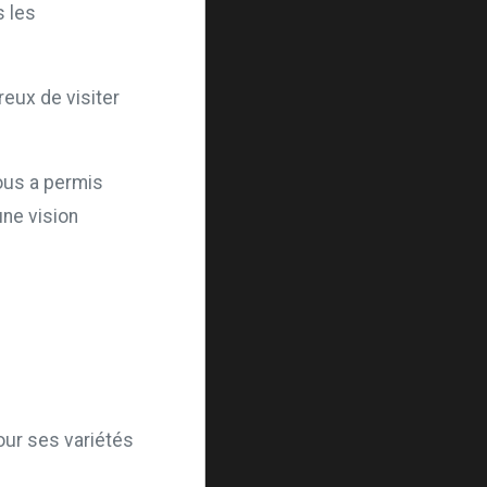
s les
reux de visiter
nous a permis
ne vision
our ses variétés