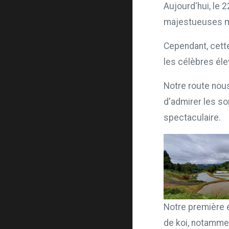
Aujourd'hui, le 
majestueuses mo
Cependant, cette
les célèbres éle
Notre route nous
d'admirer les so
spectaculaire.
Notre première 
de koi, notamme