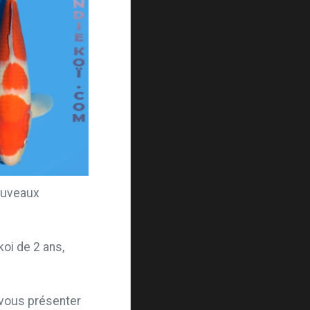
nouveaux
oi de 2 ans,
 vous présenter