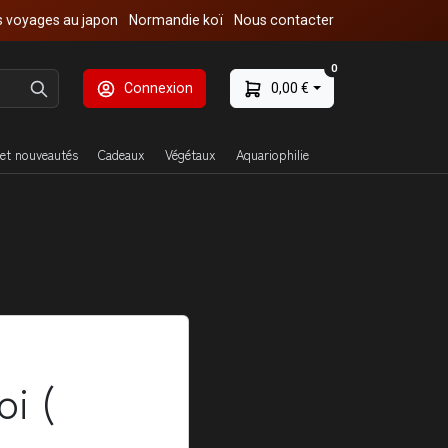
 voyages au japon
Normandie koï
Nous contacter
0
Connexion
0,00 €
et nouveautés
Cadeaux
Végétaux
Aquariophilie
i (