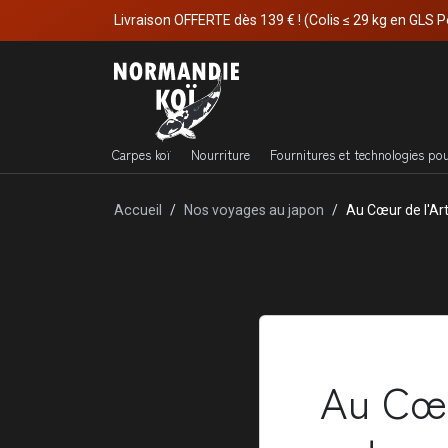
Livraison OFFERTE dès 139 € ! (Colis ≤ 29 kg en GLS P
Carpes koï
Nourriture
Fournitures et technologies po
Accueil
Nos voyages au japon
Au Cœur de l'Ar
Au Cœu