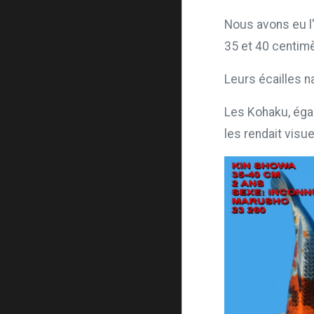
Nous avons eu l'
35 et 40 centimè
Leurs écailles 
Les Kohaku, égal
les rendait visu