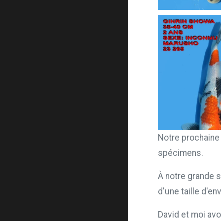
Notre prochaine 
spécimens.
À notre grande 
d'une taille d'en
David et moi avo