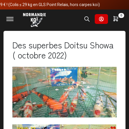
 ≤ 29 kg en GLS Point Relais, hors carpes koï)
Accueil
Nos voyages au japon
0
Des superbes Doitsu Showa ( octobre 2022)
Des superbes Doitsu Showa
( octobre 2022)