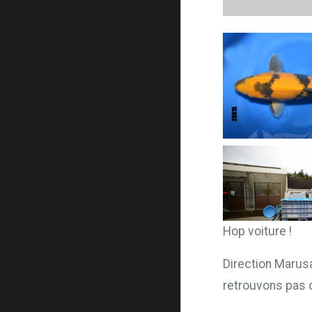
Hop voiture !
Direction Marus
retrouvons pas 