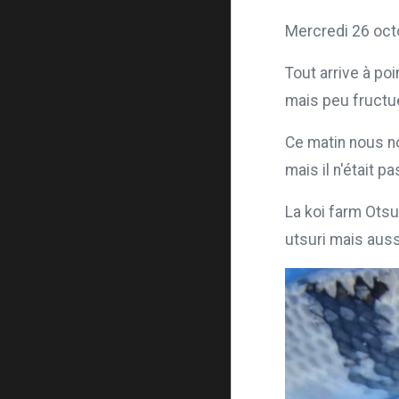
Mercredi 26 oct
Tout arrive à poi
mais peu fructu
Ce matin nous n
mais il n'était pa
La koi farm Ots
utsuri mais aussi