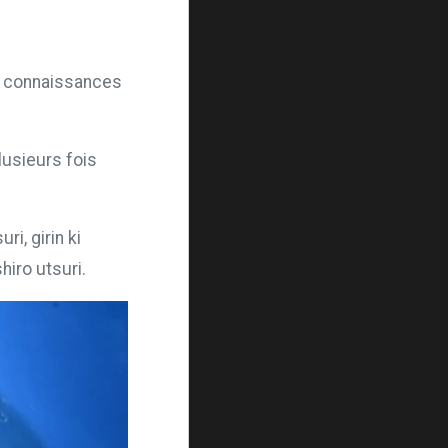
 en connaissances
usieurs fois
i, girin ki
hiro utsuri.