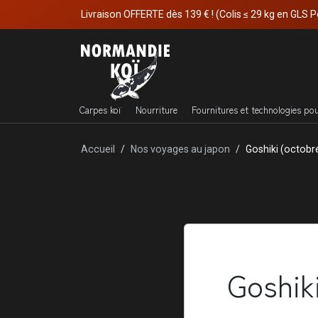
Livraison OFFERTE dès 139 € ! (Colis ≤ 29 kg en GLS P
Carpes koï
Nourriture
Fournitures et technologies po
Accueil
Nos voyages au japon
Goshiki (octobr
Goshik