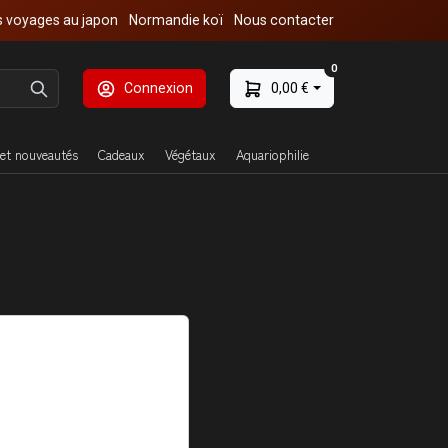
 voyages au japon
Normandie koï
Nous contacter
0
Connexion
0,00 €
et nouveautés
Cadeaux
Végétaux
Aquariophilie