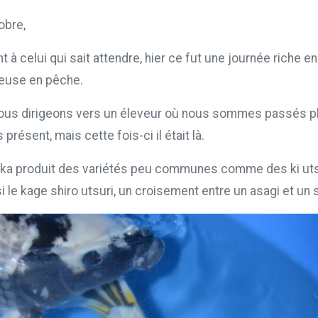
obre,
nt à celui qui sait attendre, hier ce fut une journée riche
euse en pêche.
ous dirigeons vers un éleveur où nous sommes passés pl
s présent, mais cette fois-ci il était là.
uka produit des variétés peu communes comme des ki utsur
 le kage shiro utsuri, un croisement entre un asagi et un s