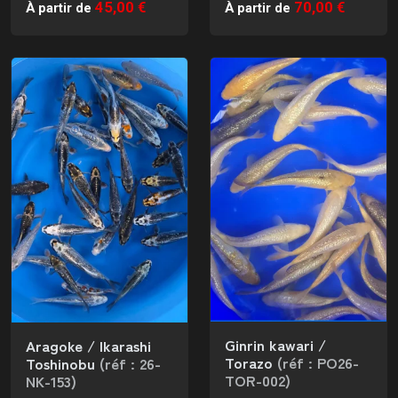
45,00 €
70,00 €
À partir de
À partir de
Ginrin kawari /
Aragoke / Ikarashi
Torazo
(réf : PO26-
Toshinobu
(réf : 26-
TOR-002)
NK-153)