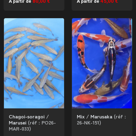
80,00 €
45,00 €
À partir de
À partir de
Chagoi-soragoi /
Mix / Marusaka
(réf :
Marusei
(réf : PO26-
26-NK-151)
MAR-033)