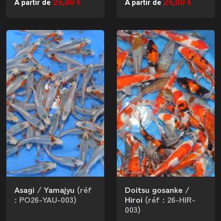
25,00 €
25,00 €
À partir de
À partir de
Asagi / Yamajyu
(réf
Doitsu gosanke /
: PO26-YAU-003)
Hiroi
(réf : 26-HIR-
003)