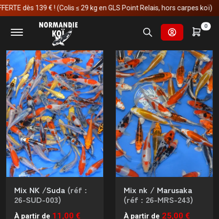
 € ! (Colis ≤ 29 kg en GLS Point Relais, hors carpes koï)
Signifie littéralement "un an"
Nombre de résultats
Trier par
0
Mix NK /Suda
(réf :
Mix nk / Marusaka
26-SUD-003)
(réf : 26-MRS-243)
11,00 €
25,00 €
À partir de
À partir de