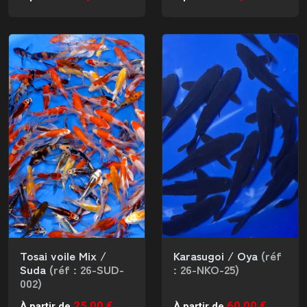
Tosai voile Mix /
Karasugoi / Oya
(réf
Suda
(réf : 26-SUD-
: 26-NKO-25)
002)
25,00 €
60,00 €
À partir de
À partir de