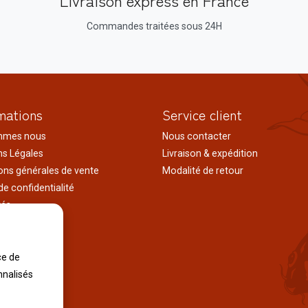
Livraison express en France
Commandes traitées sous 24H
mations
Service client
mmes nous
Nous contacter
s Légales
Livraison & expédition
ons générales de vente
Modalité de retour
de confidentialité
tés
ages au japon
tions
iles
ce de
nnalisés