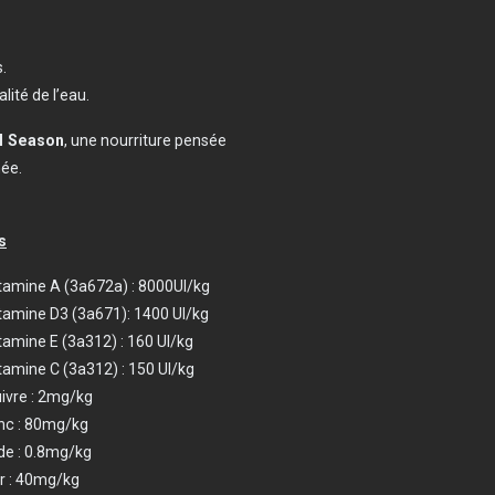
.
lité de l’eau.
l Season
, une nourriture pensée
née.
s
tamine A (3a672a) : 8000UI/kg
tamine D3 (3a671): 1400 UI/kg
tamine E (3a312) : 160 UI/kg
tamine C (3a312) : 150 UI/kg
ivre : 2mg/kg
nc : 80mg/kg
de : 0.8mg/kg
r : 40mg/kg