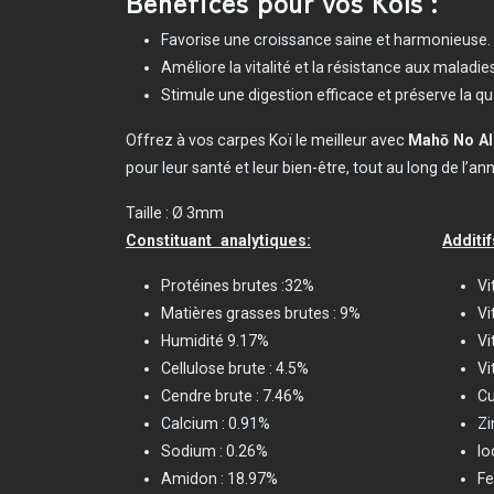
Bénéfices pour vos Koïs :
Favorise une croissance saine et harmonieuse.
Améliore la vitalité et la résistance aux maladies
Stimule une digestion efficace et préserve la qua
Offrez à vos carpes Koï le meilleur avec
Mahō No Al
pour leur santé et leur bien-être, tout au long de l’an
Taille : Ø 3mm
Constituant analytiques:
Additif
Protéines brutes :32%
Vi
Matières grasses brutes : 9%
Vi
Humidité 9.17%
Vi
Cellulose brute : 4.5%
Vi
Cendre brute : 7.46%
Cu
Calcium : 0.91%
Zi
Sodium : 0.26%
Io
Amidon : 18.97%
Fe