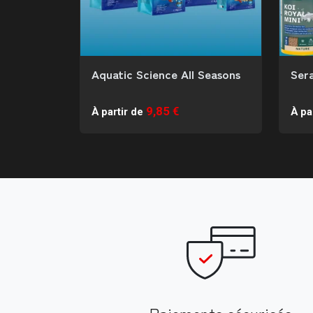
Aquatic Science All Seasons
Sera
9,85 €
À partir de
À pa