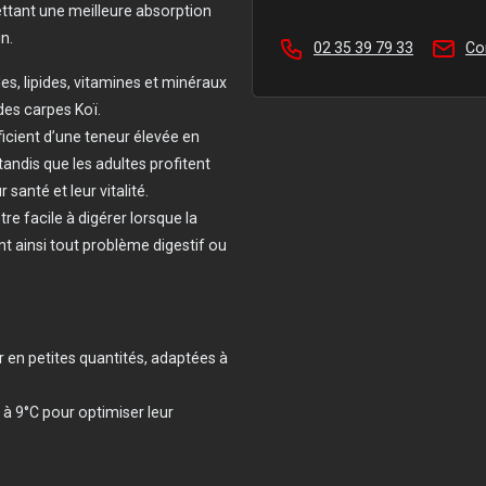
ttant une meilleure absorption
n.
02 35 39 79 33
Co
des, lipides, vitamines et minéraux
des carpes Koï.
ficient d’une teneur élevée en
tandis que les adultes profitent
santé et leur vitalité.
re facile à digérer lorsque la
nt ainsi tout problème digestif ou
r en petites quantités, adaptées à
à 9°C pour optimiser leur