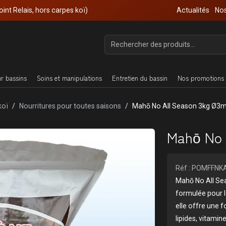
oint Relais, hors carpes koï)
Actualités
Nos
ur bassins
Soins et manipulations
Entretien du bassin
Nos promotions 
koï
Nourritures pour toutes saisons
Mahō No All Season 3kg Ø
Mahō No 
Réf : POMFFNK
Mahō No All Se
formulée pour le
elle offre une f
lipides, vitami