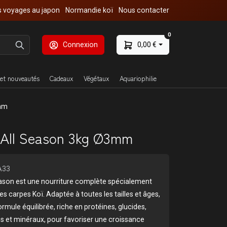
 voyages au japon
Normandie koï
Nous contacter
0
Connexion
0,00 €
et nouveautés
Cadeaux
Végétaux
Aquariophilie
3mm
All Season 3kg Ø3mm
A33
ason est une nourriture complète spécialement
s carpes Koï. Adaptée à toutes les tailles et âges,
ormule équilibrée, riche en protéines, glucides,
nes et minéraux, pour favoriser une croissance