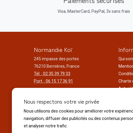
Paiements sécurisés
Visa, MasterCard, PayPal, 3x sans frais
Normandie Koï
Infor
245 impasse des portes
Qui so
76210 Bernières, France
Mention
Tél. : 02 35 39 79 33
Conditi
Port. : 06 15 17 36 91
Charte 
Actuali
Horaires d'ouverture
Nos voy
Nous respectons votre vie privée
Du lundi au samedi
Réalisa
9h00 à 12h00 - 14h00 à 18h30
Liens ut
Nous utilisons des cookies pour améliorer votre expérien
Le dimanche
navigation, diffuser des publicités ou des contenus perso
10h00 à 12h00 - 14h30 à 18h30
et analyser notre trafic.