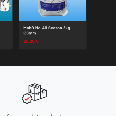
Mahō No All Season 3kg
Ø3mm
26,20 €