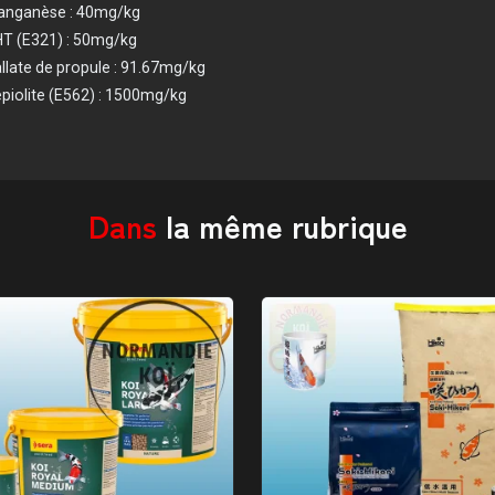
nganèse : 40mg/kg
T (E321) : 50mg/kg
llate de propule : 91.67mg/kg
piolite (E562) : 1500mg/kg
Dans
la même rubrique