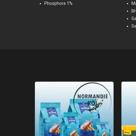
Phosphore 1%
Ma
BH
Ga
Se