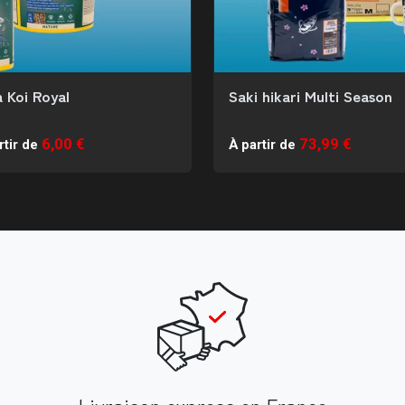
 Koi Royal
Saki hikari Multi Season
6,00 €
73,99 €
rtir de
À partir de