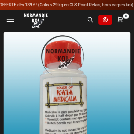
E dès 139 € ! (Colis ≤ 29 kg en GLS Point Relais, hors carpes koï)
Accueil
Soins et manipulations
Soins
0
House Of Kata Medicalm