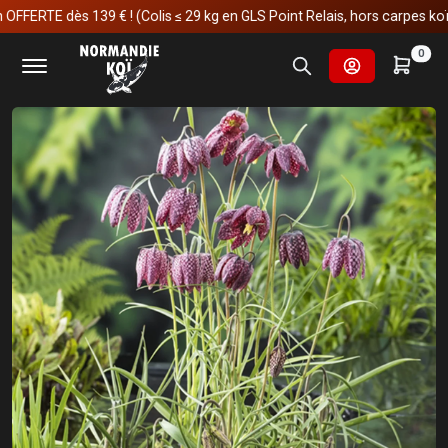
TE dès 139 € ! (Colis ≤ 29 kg en GLS Point Relais, hors carpes koï)
Accueil
Fournitures et technologies pour les bassins
0
Plantes aquatiques
Plantes de bassin
Fritillaria meleagris