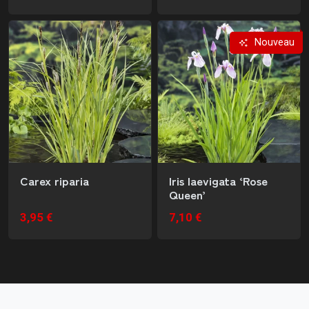
Nouveau
Carex riparia
Iris laevigata ‘Rose
Queen’
3,95 €
7,10 €