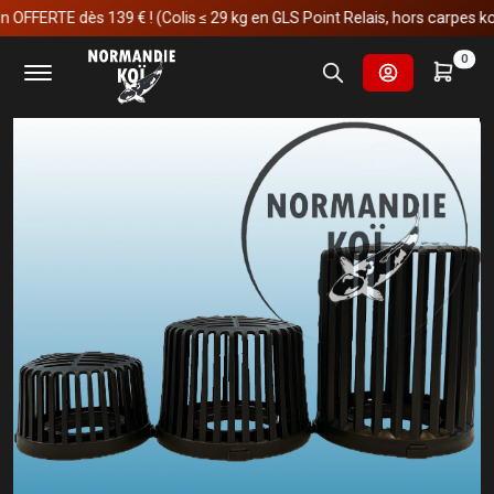
ERTE dès 139 € ! (Colis ≤ 29 kg en GLS Point Relais, hors carpes koï)
Accueil
Fournitures et technologies pour les bassins
0
Pièces détachées
Crépine Osaga OHE