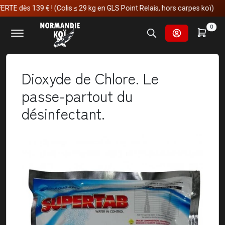
s 139 € ! (Colis ≤ 29 kg en GLS Point Relais, hors carpes koï)
Accueil
Actualités
0
Dioxyde de Chlore. Le passe-partout du désinfectant.
Dioxyde de Chlore. Le
passe-partout du
désinfectant.