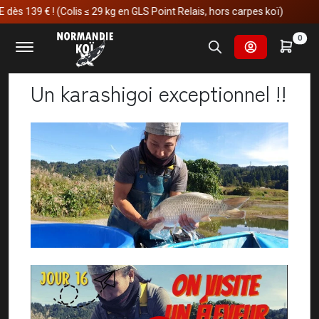
! (Colis ≤ 29 kg en GLS Point Relais, hors carpes koï)
Accueil
Actualités
Un karashigoi exceptionnel !!
0
Un karashigoi exceptionnel !!