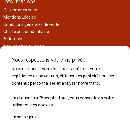
Informations
Qui sommes nous
Mentions Légales
Conditions générales de vente
Charte de confidentialité
Actualités
Nos voyages au japon
Réalisations
Nous respectons votre vie privée
Liens utiles
Nous utilisons des cookies pour améliorer votre
Service client
expérience de navigation, diffuser des publicités ou des
Nous contacter
contenus personnalisés et analyser notre trafic.
Livraison & expédition
Modalité de retour
En cliquant sur "Accepter tout", vous consentez à notre
utilisation des cookies.
En savoir plus
© 2026 Normandie Koï - Tous droits réservés.