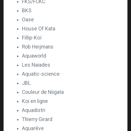
FKS/FCKC
BKS
Oase
House Of Kata
Fillip-Koï
Rob Heijmans
Aquaworld
Les Naiades
Aquatic-science
JBL
Couleur de Niigata
Koi en ligne
Aquadistri
Thierry Girard
Aquarêve