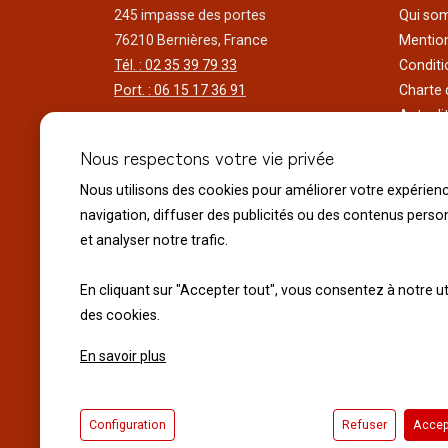
245 impasse des portes
Qui so
76210 Bernières, France
Mention
Tél. : 02 35 39 79 33
Conditi
Port. : 06 15 17 36 91
Charte 
Actuali
Horaires d'ouverture
Nos voy
Nous respectons votre vie privée
Du lundi au samedi
Réalisa
9h00 à 12h00 - 14h00 à 18h30
Liens ut
Nous utilisons des cookies pour améliorer votre expérien
Le dimanche
navigation, diffuser des publicités ou des contenus perso
10h00 à 12h00 - 14h30 à 18h30
et analyser notre trafic.
Fermeture exceptionnelle :
En cliquant sur "Accepter tout", vous consentez à notre ut
Le 14 juillet Fête Nationale
des cookies.
Le 15 Août Assomption
En savoir plus
© 2026 Normandie Koï - Tous droits réservés.
Configuration
Refuser
Accep