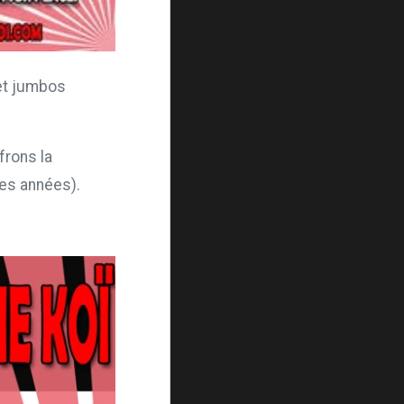
 et jumbos
frons la
res années).