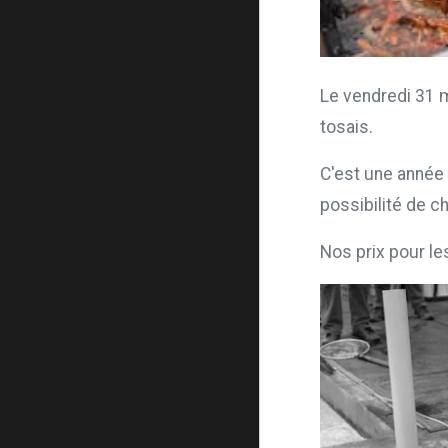
Le vendredi 31 m
tosais.
C'est une année 
possibilité de c
Nos prix pour le