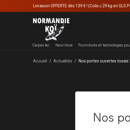
Livraison OFFERTE dès 139 € ! (Colis ≤ 29 kg en GLS P
Carpes koï
Nourriture
Fournitures et technologies po
Accueil
Actualités
Nos portes ouvertes tosais
Nos po