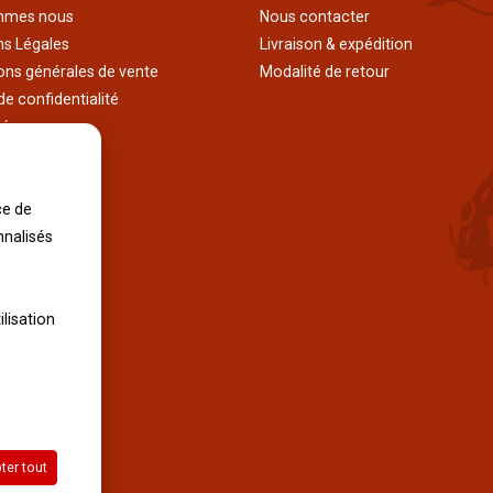
mmes nous
Nous contacter
s Légales
Livraison & expédition
ons générales de vente
Modalité de retour
de confidentialité
tés
ages au japon
tions
iles
ce de
nnalisés
ilisation
ter tout