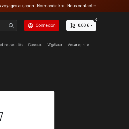
 voyages au japon
Normandie koï
Nous contacter
0
Connexion
0,00 €
et nouveautés
Cadeaux
Végétaux
Aquariophilie
7