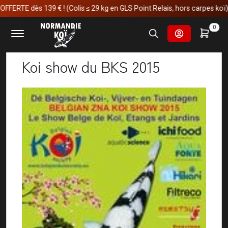
 dès 139 € ! (Colis ≤ 29 kg en GLS Point Relais, hors carpes koï)
Accueil
Actualités
Koi show du BKS 2015
0
Koi show du BKS 2015