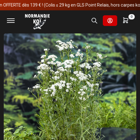
TE dès 139 € ! (Colis ≤ 29 kg en GLS Point Relais, hors carpes koï)
Accueil
Fournitures et technologies pour les bassins
0
Plantes aquatiques
Achillea ptarmica