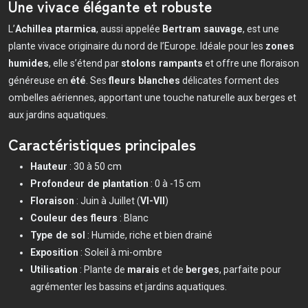
Une vivace élégante et robuste
L’
Achillea ptarmica
, aussi appelée
Bertram sauvage
, est une
plante vivace originaire du nord de l’Europe. Idéale pour les
zones
humides
, elle s’étend par
stolons rampants
et offre une floraison
généreuse en
été
. Ses
fleurs blanches
délicates forment des
ombelles aériennes, apportant une touche naturelle aux berges et
aux jardins aquatiques.
Caractéristiques principales
Hauteur
: 30 à 50 cm
Profondeur de plantation
: 0 à -15 cm
Floraison
: Juin à Juillet (
VI-VII
)
Couleur des fleurs
: Blanc
Type de sol
: Humide, riche et bien drainé
Exposition
: Soleil à mi-ombre
Utilisation
: Plante de
marais
et de
berges
, parfaite pour
agrémenter les bassins et jardins aquatiques.