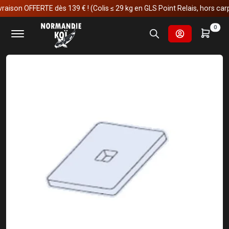
ison OFFERTE dès 139 € ! (Colis ≤ 29 kg en GLS Point Relais, hors carpes
Accueil
Fournitures et technologies pour les bassins
0
Pièces détachées
Hiblow
Filtre pour Hiblow HP