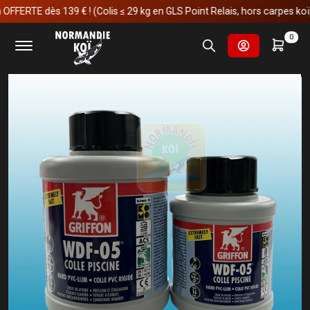
ERTE dès 139 € ! (Colis ≤ 29 kg en GLS Point Relais, hors carpes koï)
Accueil
Fournitures et technologies pour les bassins
0
PVC & raccords
Colles et accessoires
Colle WDF-05