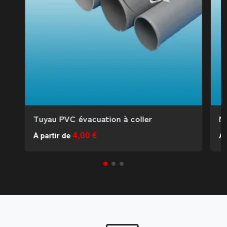
Tuyau PVC évacuation à coller
M
4,00 €
À partir de
À 