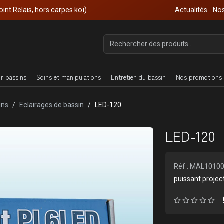
oint Relais, hors carpes koï)
Actualités
Nos
ur bassins
Soins et manipulations
Entretien du bassin
Nos promotions 
ins
Eclairages de bassin
LED-120
LED-120
Réf : MAL1010
puissant projec