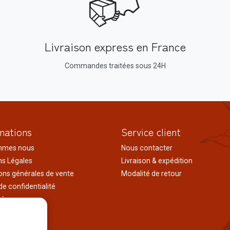
Livraison express en France
Commandes traitées sous 24H
mations
Service client
mmes nous
Nous contacter
s Légales
Livraison & expédition
ons générales de vente
Modalité de retour
de confidentialité
tés
ages au japon
tions