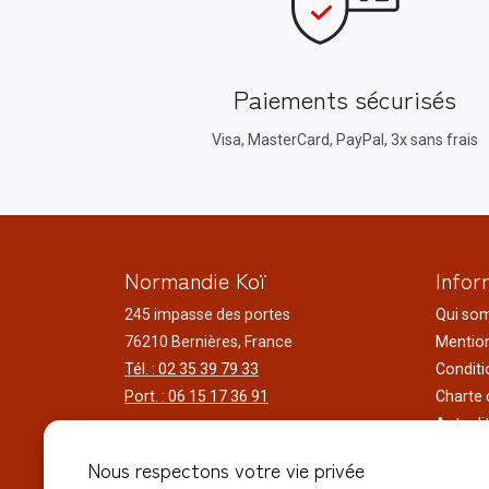
Paiements sécurisés
Visa, MasterCard, PayPal, 3x sans frais
Normandie Koï
Infor
245 impasse des portes
Qui so
76210 Bernières, France
Mention
Tél. : 02 35 39 79 33
Conditi
Port. : 06 15 17 36 91
Charte 
Actuali
Horaires d'ouverture
Nos voy
Nous respectons votre vie privée
Du lundi au samedi
Réalisa