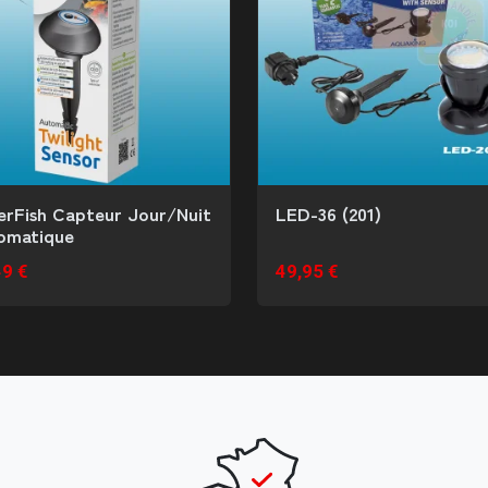
erFish Capteur Jour/Nuit
LED-36 (201)
omatique
49 €
49,95 €