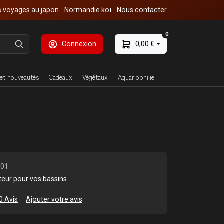
 voyages au japon
Normandie koï
Nous contacter
0
Connexion
0,00 €
et nouveautés
Cadeaux
Végétaux
Aquariophilie
001
teur pour vos bassins.
0 Avis
Ajouter votre avis