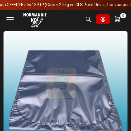
FFERTE dès 139 € ! (Colis ≤ 29 kg en GLS Point Relais, hors carpes koï)
Accueil
Soins et manipulations
Manipulations
0
Sac de transport plastique