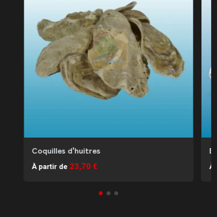
Coquilles d'huitres
B
23,70 €
À partir de
À 