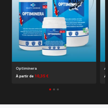
Optiminera
An
10,35 €
À partir de
À 