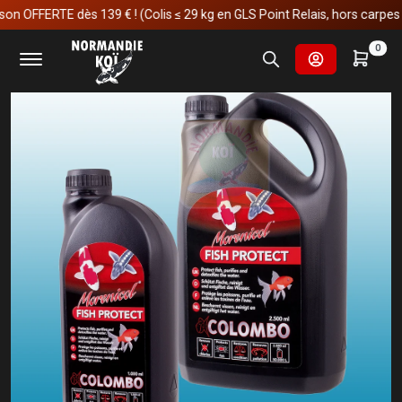
OFFERTE dès 139 € ! (Colis ≤ 29 kg en GLS Point Relais, hors carpes koï)
Accueil
Matériels
Bien être du koï
Colombo Fish Protect
0