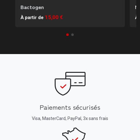
Bactogen
M
15,00 €
À partir de
À 
Paiements sécurisés
Visa, MasterCard, PayPal, 3x sans frais