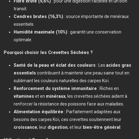
Fibre brute (9,6%)
: pour une digestion facilitée et un bon
transit.
Cendres brutes (16,3%)
: source importante de minéraux
essentiels.
Humidité maximale (10%)
: garantit une conservation
optimale.
Pourquoi choisir les Crevettes Séchées ?
Santé de la peau et éclat des couleurs
: Les
acides gras
essentiels
contribuent à maintenir une peau saine tout en
sublimant les couleurs naturelles des carpes Koï.
Renforcement du système immunitaire
: Riches en
vitamines
et en
minéraux
, les crevettes séchées aident à
renforcer la résistance des poissons face aux maladies.
Alimentation équilibrée
: Parfaitement adaptées aux
besoins des carpes Koï, ces crevettes soutiennent leur
croissance
, leur
digestion
, et leur
bien-être général
.