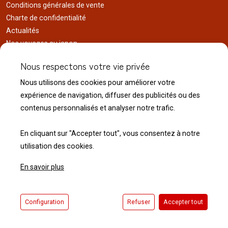
Conditions générales de vente
Charte de confidentialité
Actualités
Nos voyages au japon
Réalisations
Nous respectons votre vie privée
Liens utiles
Nous utilisons des cookies pour améliorer votre
Service client
expérience de navigation, diffuser des publicités ou des
Nous contacter
contenus personnalisés et analyser notre trafic.
Livraison & expédition
Modalité de retour
En cliquant sur "Accepter tout", vous consentez à notre
utilisation des cookies.
En savoir plus
© 2026 Normandie Koï - Tous droits réservés.
Configuration
Refuser
Accepter tout