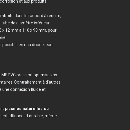
 corrosion et aux produits
emboîte dans le raccord à réduire,
e tube de diamètre inférieur.
6 x 12 mm à 110 x 90 mm, pour
rie.
on possible en eau douce, eau
on MF PVC pression optimise vos
taires. Contrairement à d'autres
 une connexion fluide et
in, piscines naturelles ou
ement efficace et durable, même