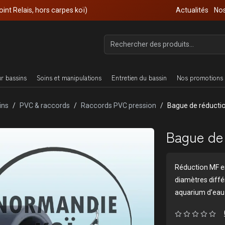
oint Relais, hors carpes koï)
Actualités
Nos
ur bassins
Soins et manipulations
Entretien du bassin
Nos promotions 
ins
PVC & raccords
Raccords PVC pression
Bague de réducti
Bague de 
Réduction MF en
diamètres différ
aquarium d’eau