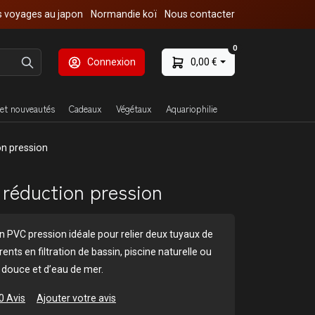
 voyages au japon
Normandie koï
Nous contacter
0
Connexion
0,00 €
et nouveautés
Cadeaux
Végétaux
Aquariophilie
on pression
réduction pression
 PVC pression idéale pour relier deux tuyaux de
ents en filtration de bassin, piscine naturelle ou
 douce et d’eau de mer.
0 Avis
Ajouter votre avis