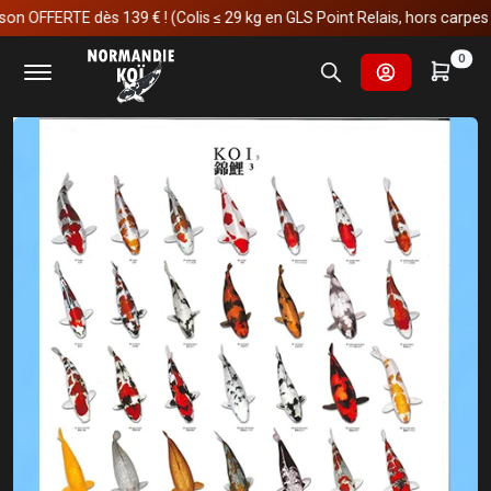
 OFFERTE dès 139 € ! (Colis ≤ 29 kg en GLS Point Relais, hors carpes koï)
Accueil
Matériels
Décorations et cadeaux
0
Koï poster n°3 A4 plastifié