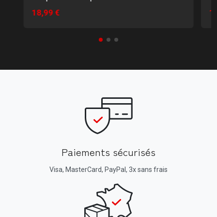
18,99 €
18
Paiements sécurisés
Visa, MasterCard, PayPal, 3x sans frais