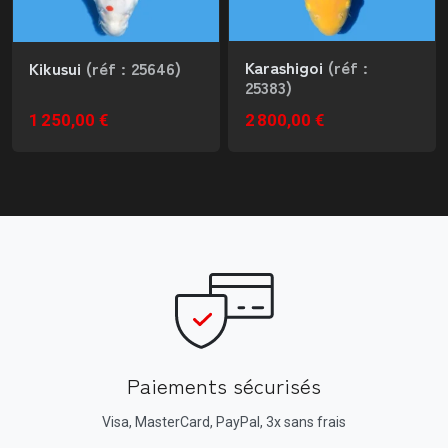
Karashigoi
(réf :
Kikusui
(réf : 25646)
25383)
1 250,00 €
2 800,00 €
Paiements sécurisés
Visa, MasterCard, PayPal, 3x sans frais