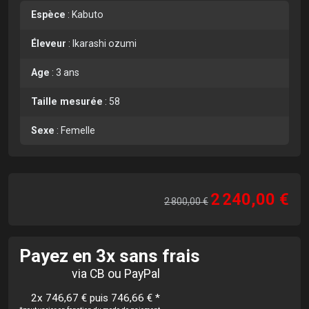
Espèce
:
Kabuto
Éleveur
:
Ikarashi ozumi
Age
:
3 ans
Taille mesurée
:
58
Sexe
:
Femelle
2 240,00 €
2 800,00 €
Payez en 3x sans frais
via CB ou PayPal
2x 746,67 € puis 746,66 €
*