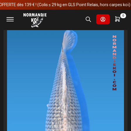
E dès 139 € ! (Colis ≤ 29 kg en GLS Point Relais, hors carpes koï)
Accueil
Carpes koï
Sansai et plus
Ginrin kabuto
0