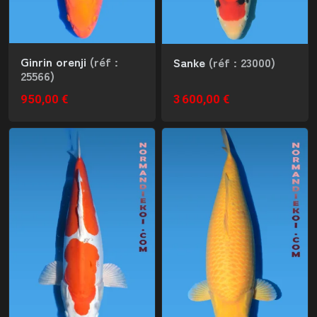
Ginrin orenji
(réf :
Sanke
(réf : 23000)
25566)
950,00 €
3 600,00 €