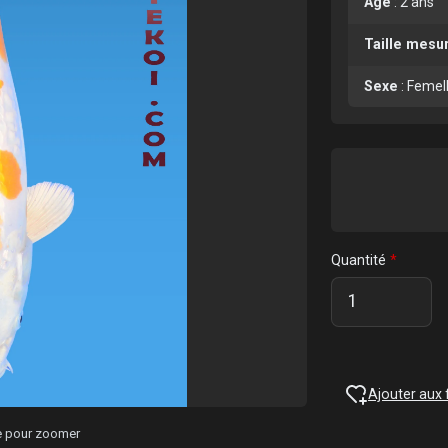
Age
:
2 ans
Taille mesu
Sexe
:
Femel
Quantité
Ajouter aux 
ge pour zoomer