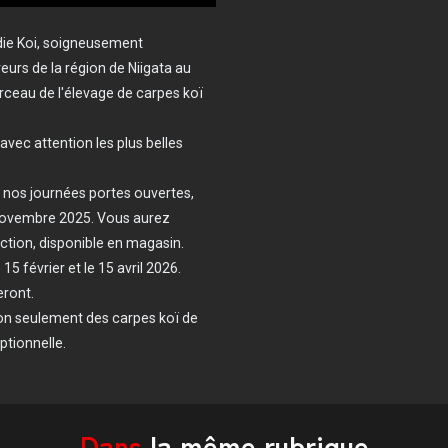
ie Koi, soigneusement
urs de la région de Niigata au
ceau de l'élevage de carpes koï
vec attention les plus belles
e nos journées portes ouvertes,
novembre 2025. Vous aurez
ction, disponible en magasin.
5 février et le 15 avril 2026.
eront.
non seulement des carpes koï de
ptionnelle.
Dans
la même rubrique