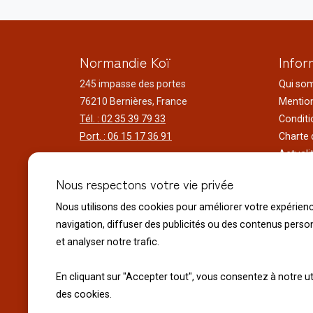
Normandie Koï
Infor
245 impasse des portes
Qui so
76210 Bernières, France
Mention
Tél. : 02 35 39 79 33
Conditi
Port. : 06 15 17 36 91
Charte 
Actuali
Horaires d'ouverture
Nos voy
Nous respectons votre vie privée
Du lundi au samedi
Réalisa
9h00 à 12h00 - 14h00 à 18h30
Liens ut
Nous utilisons des cookies pour améliorer votre expérien
Le dimanche
navigation, diffuser des publicités ou des contenus perso
10h00 à 12h00 - 14h30 à 18h30
et analyser notre trafic.
Fermeture exceptionnelle :
En cliquant sur "Accepter tout", vous consentez à notre ut
Le 14 juillet Fête Nationale
des cookies.
Le 15 Août Assomption