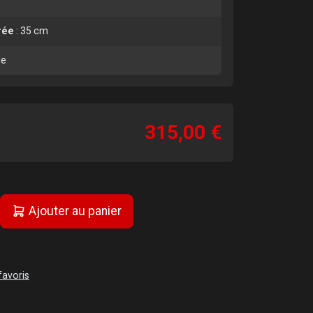
rée
:
35 cm
le
315,00 €
Ajouter au panier
favoris