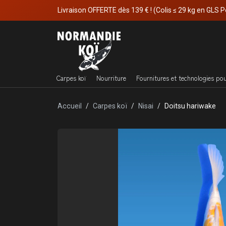
Livraison OFFERTE dès 139 € ! (Colis ≤ 29 kg en GLS P
Carpes koï
Nourriture
Fournitures et technologies po
Accueil
Carpes koï
Nisai
Doitsu hariwake