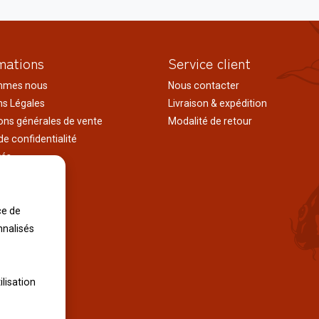
mations
Service client
mmes nous
Nous contacter
s Légales
Livraison & expédition
ons générales de vente
Modalité de retour
de confidentialité
tés
ages au japon
tions
iles
ce de
nnalisés
ilisation