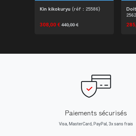
Kin kikokuryu
(réf : 25586)
Doi
2562
308,00 €
285
440,00 €
Paiements sécurisés
Visa, MasterCard, PayPal, 3x sans frais