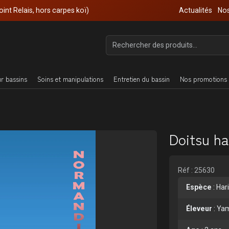
oint Relais, hors carpes koï)
Actualités
Nos
ur bassins
Soins et manipulations
Entretien du bassin
Nos promotions 
Doitsu ha
Réf : 25630
Espèce
:
Har
Éleveur
:
Ya