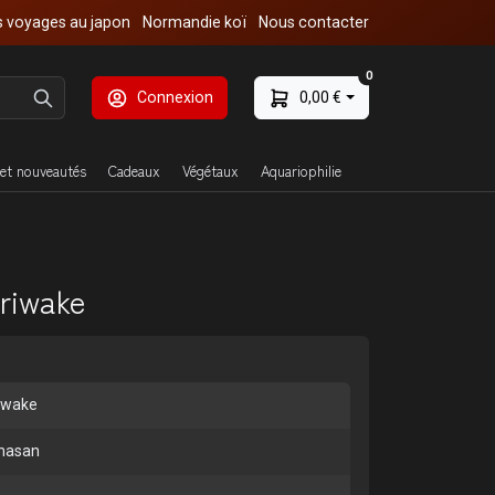
 voyages au japon
Normandie koï
Nous contacter
0
Connexion
0,00 €
et nouveautés
Cadeaux
Végétaux
Aquariophilie
riwake
iwake
masan