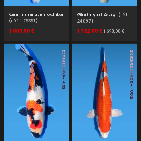
Ginrin maruten ochiba
Ginrin yuki Asagi
(réf :
(réf : 25351)
24097)
1 800,00 €
1 352,00 €
1 690,00 €