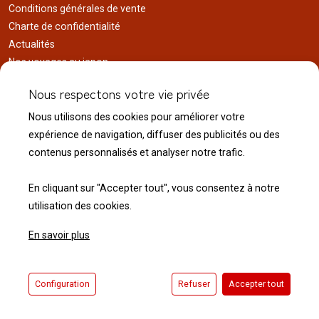
Conditions générales de vente
Charte de confidentialité
Actualités
Nos voyages au japon
Réalisations
Nous respectons votre vie privée
Liens utiles
Nous utilisons des cookies pour améliorer votre
Service client
expérience de navigation, diffuser des publicités ou des
Nous contacter
contenus personnalisés et analyser notre trafic.
Livraison & expédition
Modalité de retour
En cliquant sur "Accepter tout", vous consentez à notre
utilisation des cookies.
En savoir plus
© 2026 Normandie Koï - Tous droits réservés.
Configuration
Refuser
Accepter tout