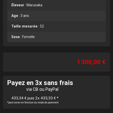
Éleveur
:
Marusaka
Age
:
3 ans
Taille mesurée
:
52
Sexe
:
Femelle
1 300,00 €
Payez en 3x sans frais
via CB ou PayPal
433,34 € puis 2x 433,33 €
*
*peut varier en fonction du mode de paiement