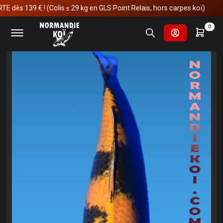
 139 € ! (Colis ≤ 29 kg en GLS Point Relais, hors carpes koï)
Accueil
Carpes koï
Sansai et plus
Kin ki utsuri
0