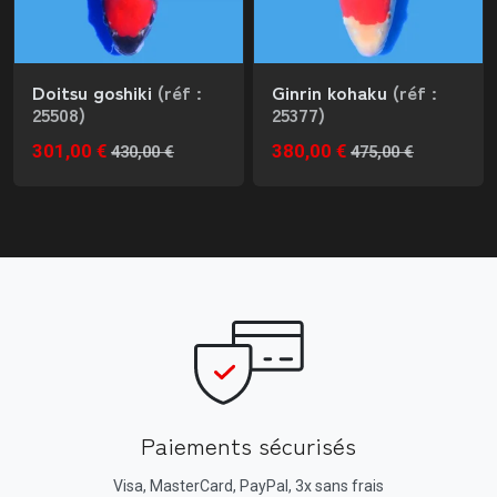
Doitsu goshiki
(réf :
Ginrin kohaku
(réf :
25508)
25377)
301,00 €
380,00 €
430,00 €
475,00 €
Paiements sécurisés
Visa, MasterCard, PayPal, 3x sans frais