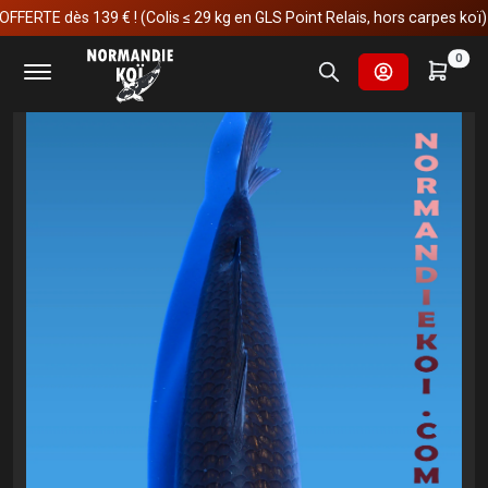
TE dès 139 € ! (Colis ≤ 29 kg en GLS Point Relais, hors carpes koï)
Accueil
Carpes koï
Nisai
Karasugoi
0