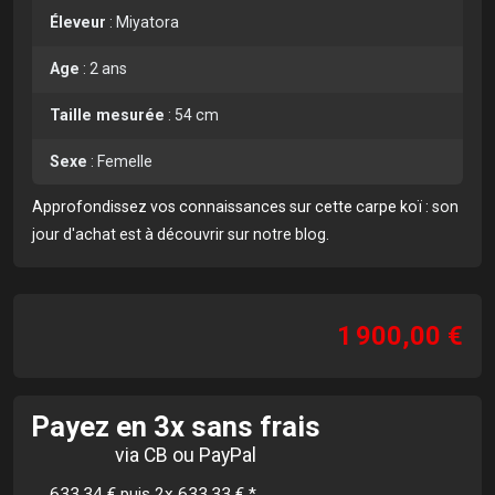
Éleveur
:
Miyatora
Age
:
2 ans
Taille mesurée
:
54 cm
Sexe
:
Femelle
Approfondissez vos connaissances sur cette carpe koï :
son
jour d'achat est à découvrir sur notre blog
.
1 900,00 €
Payez en 3x sans frais
via CB ou PayPal
633,34 € puis 2x 633,33 €
*