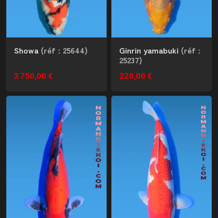
Showa
(réf : 25644)
Ginrin yamabuki
(réf :
25237)
3 750,00 €
220,00 €