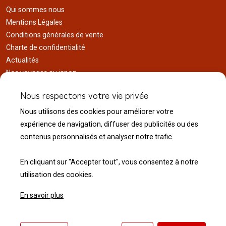
Qui sommes nous
Mentions Légales
Conditions générales de vente
Charte de confidentialité
Actualités
Nos voyages au japon
Réalisations
Nous respectons votre vie privée
Liens utiles
Nous utilisons des cookies pour améliorer votre
Service client
expérience de navigation, diffuser des publicités ou des
Nous contacter
contenus personnalisés et analyser notre trafic.
Livraison & expédition
Modalité de retour
En cliquant sur "Accepter tout", vous consentez à notre
utilisation des cookies.
En savoir plus
© 2026 Normandie Koï - Tous droits réservés.