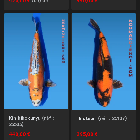
420,00 €
990,00 €
700,00 €
Kin kikokuryu
(réf :
Hi utsuri
(réf : 25107)
25585)
440,00 €
295,00 €