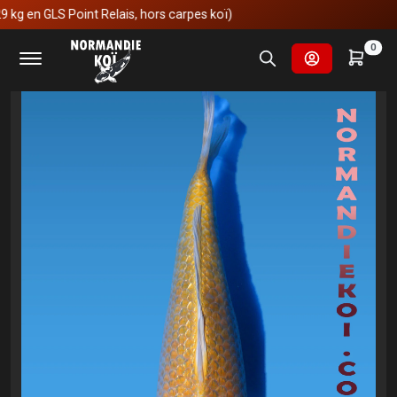
en GLS Point Relais, hors carpes koï)
Accueil
Carpes koï
Nisai
ginrin yamabuki
0