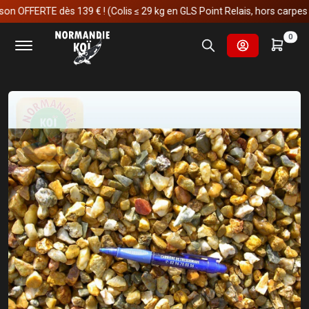
FFERTE dès 139 € ! (Colis ≤ 29 kg en GLS Point Relais, hors carpes koï)
Accueil
Fournitures et technologies pour les bassins
0
Décoration & statue de jardin
Cailloux
Silice Ocre Jaune Lave 10/14 mm