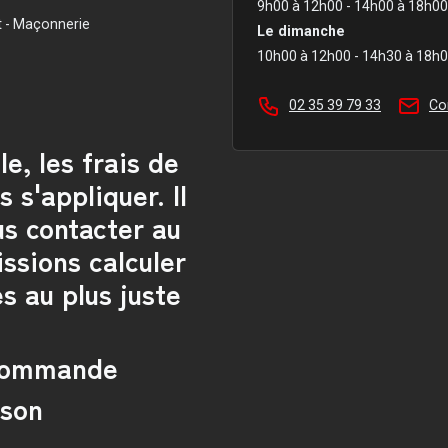
9h00 à 12h00 - 14h00 à 18h00
t - Maçonnerie
Le dimanche
10h00 à 12h00 - 14h30 à 18h
02 35 39 79 33
Co
e, les frais de
 s'appliquer. Il
us contacter au
issions calculer
es au plus juste
 commande
ison