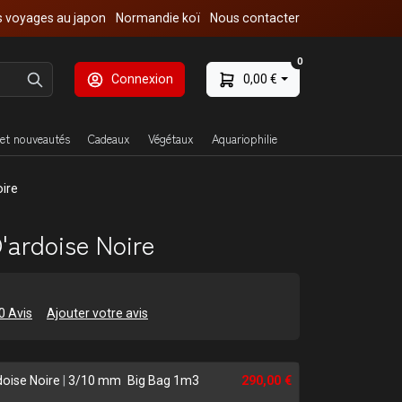
 voyages au japon
Normandie koï
Nous contacter
0
Connexion
0,00 €
et nouveautés
Cadeaux
Végétaux
Aquariophilie
oire
D'ardoise Noire
0 Avis
Ajouter votre avis
doise Noire
|
3/10 mm
Big Bag 1m3
290,00 €