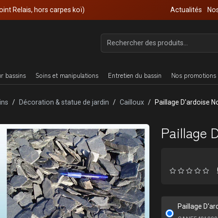
oint Relais, hors carpes koï)
Actualités
Nos
ur bassins
Soins et manipulations
Entretien du bassin
Nos promotions 
ins
Décoration & statue de jardin
Cailloux
Paillage D'ardoise N
Paillage 
Paillage D'ar