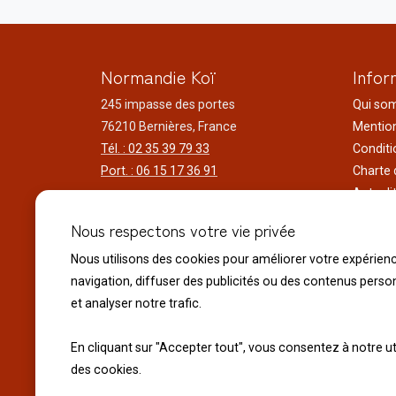
Normandie Koï
Infor
245 impasse des portes
Qui so
76210 Bernières, France
Mention
Tél. : 02 35 39 79 33
Conditi
Port. : 06 15 17 36 91
Charte 
Actuali
Horaires d'ouverture
Nos voy
Nous respectons votre vie privée
Du lundi au samedi
Réalisa
9h00 à 12h00 - 14h00 à 18h30
Nous utilisons des cookies pour améliorer votre expérien
Liens ut
Le dimanche
navigation, diffuser des publicités ou des contenus perso
10h00 à 12h00 - 14h30 à 18h30
et analyser notre trafic.
Fermeture exceptionnelle :
En cliquant sur "Accepter tout", vous consentez à notre ut
Le 14 juillet Fête Nationale
des cookies.
Le 15 Août Assomption