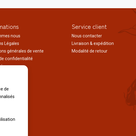
mations
Service client
mmes nous
Nous contacter
s Légales
Livraison & expédition
ons générales de vente
Modalité de retour
de confidentialité
tés
ages au japon
tions
ce de
iles
nnalisés
ilisation