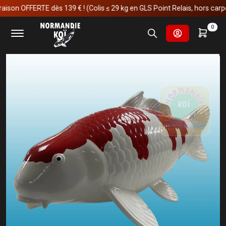
son OFFERTE dès 139 € ! (Colis ≤ 29 kg en GLS Point Relais, hors carpes 
Accueil
Matériels
Décorations et cadeaux
0
Carpe koï en résine (50cm) Kohaku