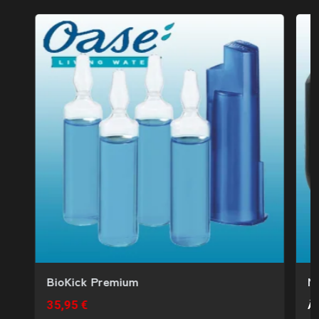
BioKick Premium
Ma
35,95 €
À 