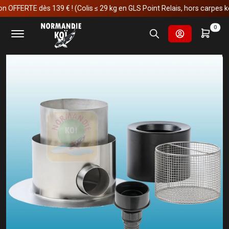
FERTE dès 139 € ! (Colis ≤ 29 kg en GLS Point Relais, hors carpes koï)
Accueil
Fournitures et technologies pour les bassins
0
Skimmers
Oase Profiskim Premium