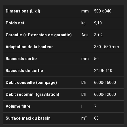
Dimensions (L x l)
mm
500 x 340
Poids net
kg
9,10
Garantie (+ Extension de garantie)
Ans
3 + 2
Adaptation de la hauteur
350 - 550 mm
Raccords sortie
mm
50
Raccords de sortie
2", DN 110
Débit conseillé (pompage)
l/h
6000-16000
Débit recomm. (gravitation)
l/h
6000-12000
Volume filtre
l
7
2
Surface maxi du bassin
m
65