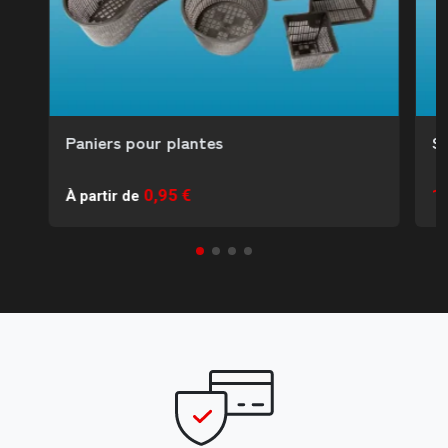
Paniers pour plantes
S
0,95 €
10
À partir de