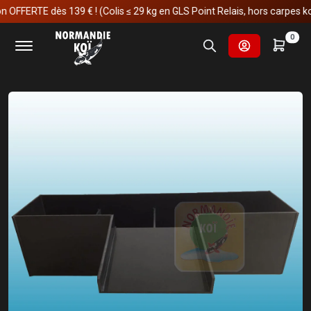
FERTE dès 139 € ! (Colis ≤ 29 kg en GLS Point Relais, hors carpes koï)
Accueil
Fournitures et technologies pour les bassins
0
Décoration & statue de jardin
Lames d'eau
Lame d'eau végétal n°2