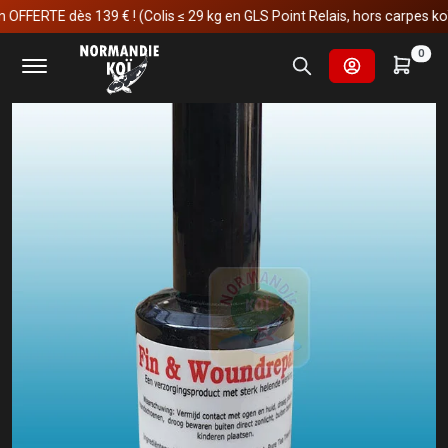
ERTE dès 139 € ! (Colis ≤ 29 kg en GLS Point Relais, hors carpes koï)
Accueil
Soins et manipulations
Soins
Fin & woundrepair
0