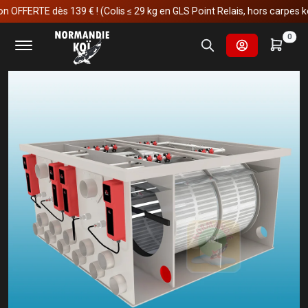
FERTE dès 139 € ! (Colis ≤ 29 kg en GLS Point Relais, hors carpes koï)
Accueil
Matériels
Red Label
PRO Drum Filter 100/200 XL
0