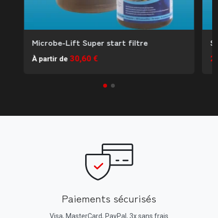
Microbe-Lift Super start filtre
S
30,60 €
2
À partir de
Paiements sécurisés
Visa, MasterCard, PayPal, 3x sans frais