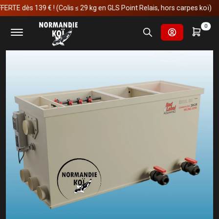
dès 139 € ! (Colis ≤ 29 kg en GLS Point Relais, hors carpes koï)
Accueil
Matériels
Red Label
Inline Combi 20/25 Low
0