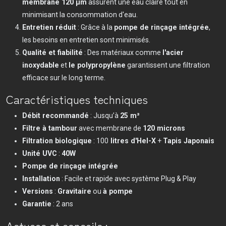
membrane 120 µm
assurent une eau claire tout en
minimisant la consommation d'eau.
Entretien réduit
: Grâce à la
pompe de rinçage intégrée
,
les besoins en entretien sont minimisés.
Qualité et fiabilité
: Des matériaux comme
l'acier
inoxydable
et
le polypropylène
garantissent une filtration
efficace sur le long terme.
Caractéristiques techniques
Débit recommandé
: Jusqu’à
25 m³
Filtre à tambour
avec membrane de
120 microns
Filtration biologique
: 100
litres d'Hel-X
+
Tapis Japonais
Unité UVC
:
40W
Pompe de rinçage intégrée
Installation
: Facile et rapide avec système Plug & Play
Versions
:
Gravitaire
ou
à pompe
Garantie
: 2 ans
Astuces et conseils :