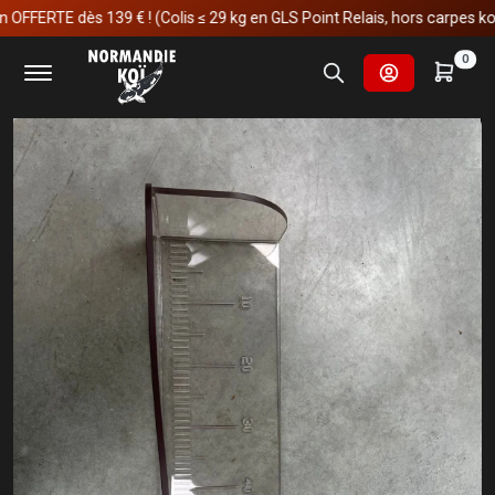
ERTE dès 139 € ! (Colis ≤ 29 kg en GLS Point Relais, hors carpes koï)
Accueil
Matériels
Les bonnes affaires
0
Règle de mesure 65cm