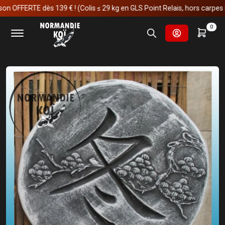
FERTE dès 139 € ! (Colis ≤ 29 kg en GLS Point Relais, hors carpes koï)
Accueil
Fournitures et technologies pour les bassins
0
Décoration & statue de jardin
Statue extérieur
Décoration mural
épicéa - Hiver 7.8