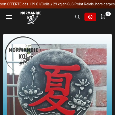
FFERTE dès 139 € ! (Colis ≤ 29 kg en GLS Point Relais, hors carpes koï)
Accueil
Fournitures et technologies pour les bassins
0
Décoration & statue de jardin
Statue extérieur
Décoration mural
été - Lotus 8.2