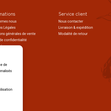
mations
Service client
mmes nous
Nous contacter
s Légales
Livraison & expédition
ons générales de vente
Modalité de retour
de confidentialité
tés
ages au japon
tions
iles
ce de
nnalisés
ilisation