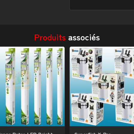
Produits
associés
irage Retro LED Bright
Superfish X-Pro