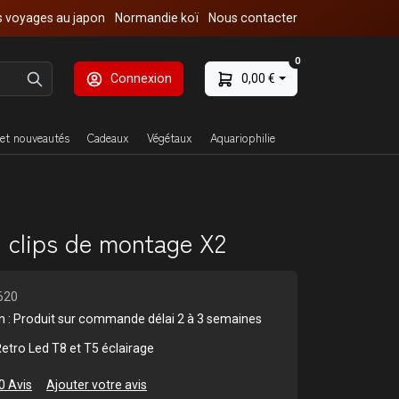
 voyages au japon
Normandie koï
Nous contacter
0
Connexion
0,00 €
et nouveautés
Cadeaux
Végétaux
Aquariophilie
 clips de montage X2
620
son : Produit sur commande délai 2 à 3 semaines
etro Led T8 et T5 éclairage
0 Avis
Ajouter votre avis