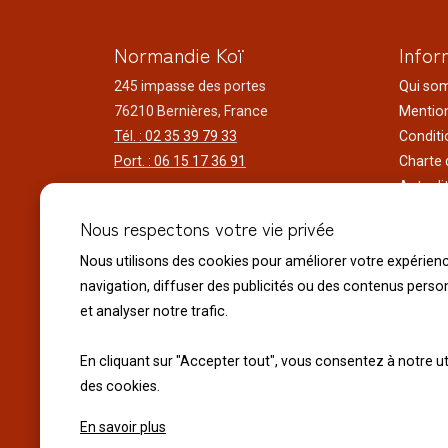
Normandie Koï
Infor
245 impasse des portes
Qui so
76210 Bernières, France
Mention
Tél. : 02 35 39 79 33
Conditi
Port. : 06 15 17 36 91
Charte 
Actuali
Horaires d'ouverture
Nos voy
Nous respectons votre vie privée
Du lundi au samedi
Réalisa
9h00 à 12h00 - 14h00 à 18h30
Liens ut
Nous utilisons des cookies pour améliorer votre expérien
Le dimanche
navigation, diffuser des publicités ou des contenus perso
10h00 à 12h00 - 14h30 à 18h30
et analyser notre trafic.
Fermeture exceptionnelle :
En cliquant sur "Accepter tout", vous consentez à notre ut
Le 14 juillet Fête Nationale
des cookies.
Le 15 Août Assomption
En savoir plus