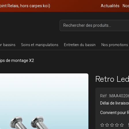
oint Relais, hors carpes koï)
Actualités
Nos
ur bassins
Soins et manipulations
Entretien du bassin
Nos promotions 
lips de montage X2
Retro Led
Réf : MAA4020
Délai de livrai
Convient pour R