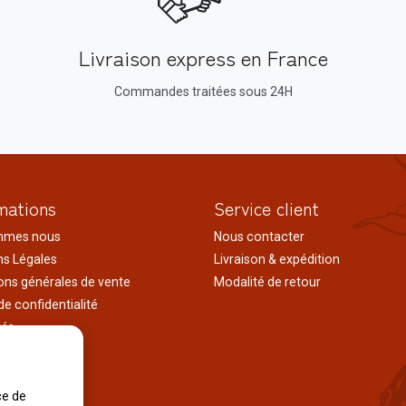
Livraison express en France
Commandes traitées sous 24H
mations
Service client
mmes nous
Nous contacter
s Légales
Livraison & expédition
ons générales de vente
Modalité de retour
de confidentialité
tés
ages au japon
tions
iles
ce de