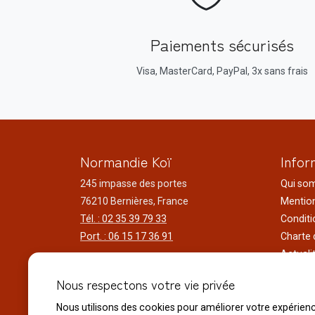
Paiements sécurisés
Visa, MasterCard, PayPal, 3x sans frais
Normandie Koï
Infor
245 impasse des portes
Qui so
76210 Bernières, France
Mention
Tél. : 02 35 39 79 33
Conditi
Port. : 06 15 17 36 91
Charte 
Actuali
Horaires d'ouverture
Nos voy
Nous respectons votre vie privée
Du lundi au samedi
Réalisa
9h00 à 12h00 - 14h00 à 18h30
Liens ut
Nous utilisons des cookies pour améliorer votre expérien