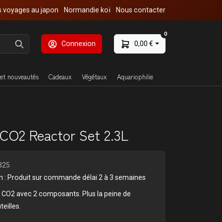
 voyages au japon
Normandie koï
Nous contacter
0
Connexion
0,00 €
et nouveautés
Cadeaux
Végétaux
Aquariophilie
CO2 Reactor Set 2.3L
325
son : Produit sur commande délai 2 à 3 semaines
 CO2 avec 2 composants. Plus la peine de
eilles.