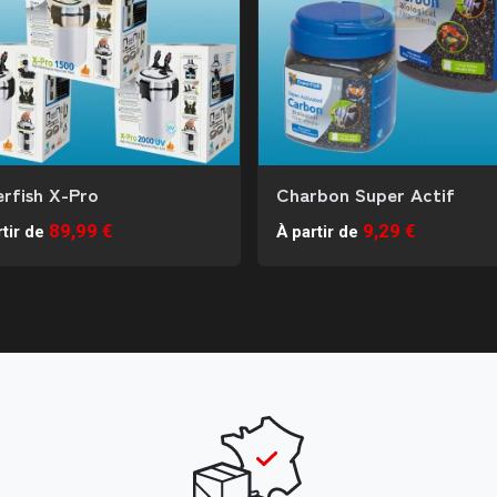
rfish X-Pro
Charbon Super Actif
89,99 €
9,29 €
tir de
À partir de