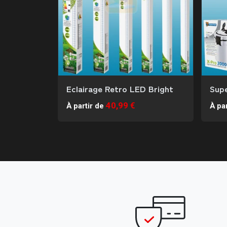
Eclairage Retro LED Bright
Supe
40,99 €
À partir de
À par