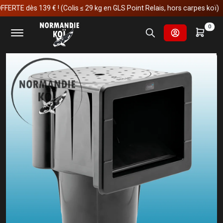
E dès 139 € ! (Colis ≤ 29 kg en GLS Point Relais, hors carpes koï)
Accueil
Fournitures et technologies pour les bassins
0
Skimmers
Oase ProfiSkim Wall 100