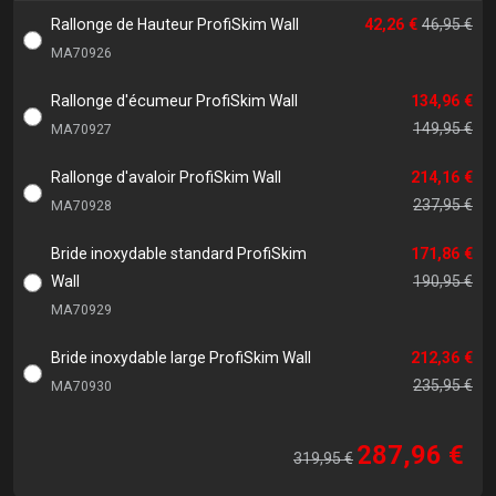
Rallonge de Hauteur ProfiSkim Wall
42,26 €
46,95 €
MA70926
Rallonge d'écumeur ProfiSkim Wall
134,96 €
149,95 €
MA70927
Rallonge d'avaloir ProfiSkim Wall
214,16 €
237,95 €
MA70928
Bride inoxydable standard ProfiSkim
171,86 €
Wall
190,95 €
MA70929
Bride inoxydable large ProfiSkim Wall
212,36 €
235,95 €
MA70930
287,96 €
319,95 €