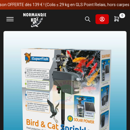
 OFFERTE dès 139 € ! (Colis ≤ 29 kg en GLS Point Relais, hors carpes koï
Accueil
Fournitures et technologies pour les bassins
0
Protections anti-prédateurs
Bird & Cat Sprinkler