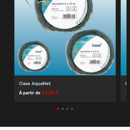
Oase AquaNet
Hé
12,45 €
33
À partir de