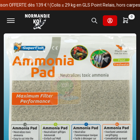
OFFERTE dès 139 € ! (Colis ≤ 29 kg en GLS Point Relais, hors carpes koï)
Accueil
Aquariophilie
Filtration
Média de filtration
0
Micro Pad Ammonia