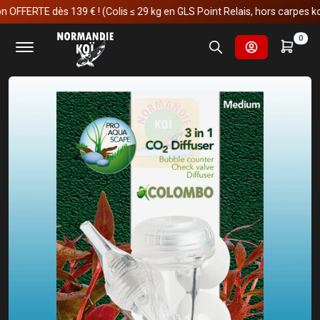
ERTE dès 139 € ! (Colis ≤ 29 kg en GLS Point Relais, hors carpes koï)
Accueil
Aquariophilie
Système CO2
0
Colombo CO2 3-1 Diffuseur