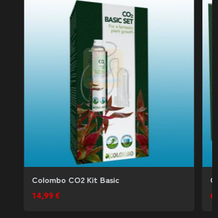
Colombo CO2 Kit Basic
C
14,99 €
67