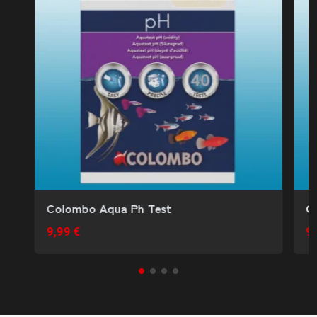
Colombo Aqua Ph Test
C
9,99 €
9,