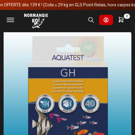
ERTE dès 139 € ! (Colis ≤ 29 kg en GLS Point Relais, hors carpes koï)
Accueil
Aquariophilie
Analyse
Tests Réactifs
0
Colombo Aqua GH Test