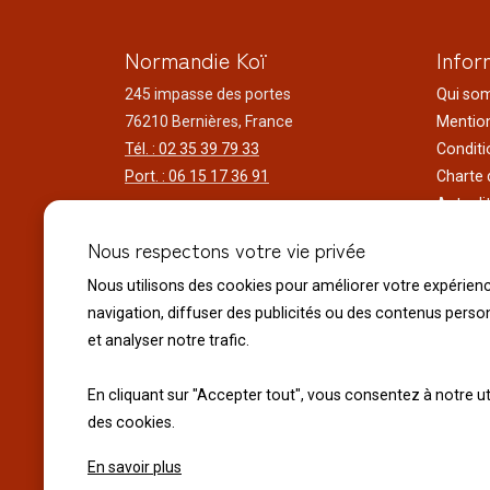
Normandie Koï
Infor
245 impasse des portes
Qui so
76210 Bernières, France
Mention
Tél. : 02 35 39 79 33
Conditi
Port. : 06 15 17 36 91
Charte 
Actuali
Horaires d'ouverture
Nos voy
Nous respectons votre vie privée
Du lundi au samedi
Réalisa
9h00 à 12h00 - 14h00 à 18h30
Liens ut
Nous utilisons des cookies pour améliorer votre expérien
Le dimanche
navigation, diffuser des publicités ou des contenus perso
10h00 à 12h00 - 14h30 à 18h30
et analyser notre trafic.
Fermeture exceptionnelle :
En cliquant sur "Accepter tout", vous consentez à notre ut
Le 14 juillet Fête Nationale
des cookies.
Le 15 Août Assomption
En savoir plus