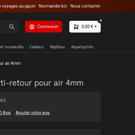
 voyages au japon
Normandie koï
Nous contacter
0
Connexion
0,00 €
et nouveautés
Cadeaux
Végétaux
Aquariophilie
our air 4mm
ti-retour pour air 4mm
062
0 Avis
Ajouter votre avis