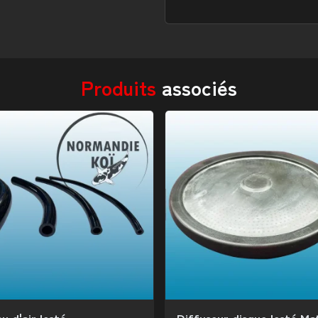
Produits
associés
u d'air lesté
Diffuseur disque lesté Ma