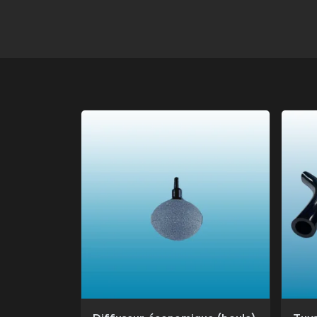
Diffuseur économique (boule)
Tuya