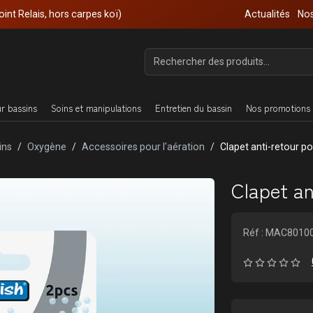
oint Relais, hors carpes koï)
Actualités
Nos
ur bassins
Soins et manipulations
Entretien du bassin
Nos promotions 
ins
Oxygène
Accessoires pour l'aération
Clapet anti-retour p
Clapet an
Réf : MAC8010