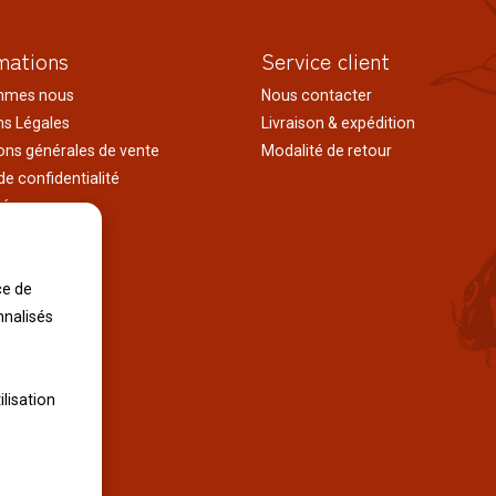
mations
Service client
mmes nous
Nous contacter
s Légales
Livraison & expédition
ons générales de vente
Modalité de retour
de confidentialité
tés
ages au japon
tions
iles
ce de
nnalisés
ilisation